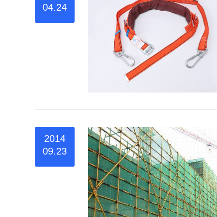
04.24
2014
09.23