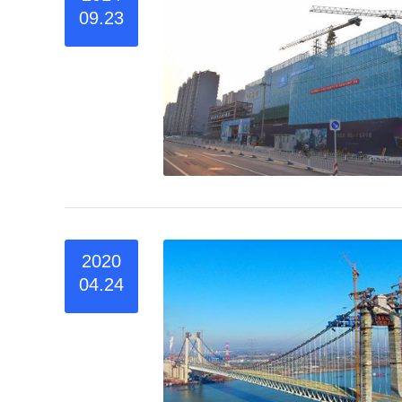
09.23
2020
04.24